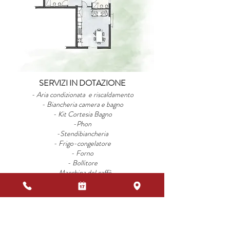
SERVIZI IN DOTAZIONE
- Aria condizionata e riscaldamento
- Biancheria camera e bagno
- Kit Cortesia Bagno
-Phon
-Stendibiancheria
- Frigo-congelatore
- Forno
- Bollitore
- Macchina del caffè
-Utensili da Cucina
-Tutto per la tavola
-
Cassaforte
- Barbecue