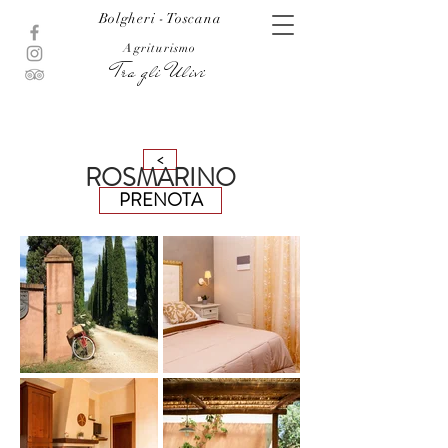
Bolgheri - Toscana
Agriturismo
Tra gli Ulivi
<
ROSMARINO
PRENOTA